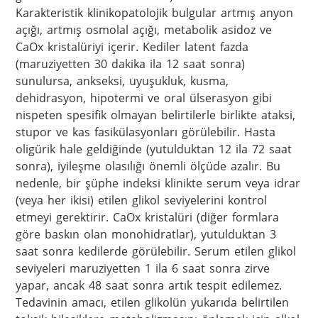
Karakteristik klinikopatolojik bulgular artmış anyon 
açığı, artmış osmolal açığı, metabolik asidoz ve 
CaOx kristalüriyi içerir. Kediler latent fazda 
(maruziyetten 30 dakika ila 12 saat sonra) 
sunulursa, ankseksi, uyuşukluk, kusma, 
dehidrasyon, hipotermi ve oral ülserasyon gibi 
nispeten spesifik olmayan belirtilerle birlikte ataksi, 
stupor ve kas fasikülasyonları görülebilir. Hasta 
oligürik hale geldiğinde (yutulduktan 12 ila 72 saat 
sonra), iyileşme olasılığı önemli ölçüde azalır. Bu 
nedenle, bir şüphe indeksi klinikte serum veya idrar 
(veya her ikisi) etilen glikol seviyelerini kontrol 
etmeyi gerektirir. CaOx kristalüri (diğer formlara 
göre baskın olan monohidratlar), yutulduktan 3 
saat sonra kedilerde görülebilir. Serum etilen glikol 
seviyeleri maruziyetten 1 ila 6 saat sonra zirve 
yapar, ancak 48 saat sonra artık tespit edilemez. 
Tedavinin amacı, etilen glikolün yukarıda belirtilen 