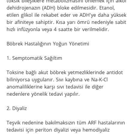
toksik bileşiklere metabolizmasını önlemek için alkol 
dehidrojenazın (ADH) bloke edilmesidir. Etanol, 
etilen glikol ile rekabet eder ve ADH'ye daha yüksek 
bir afiniteye sahiptir. Kısa yarı ömrü nedeniyle sabit 
hızlı infüzyonla veya 4 saatte bir verilmelidir.

Böbrek Hastalığının Yoğun Yönetimi

1. Semptomatik Sağıltım

Toksine bağlı akut böbrek yetmezliklerinde antidot 
biliniyorsa uygulanır. Sıvı kaybına ve Na-K-Cl 
anomaliliklerine karşı sıvı tedavisi ile diğer 
nedenlere yönelik tedavi yapılır.

2. Diyaliz

Teşvik nedenine bakılmaksızın tüm ARF hastalarının 
tedavisi için periton diyalizi veya hemodiyaliz 