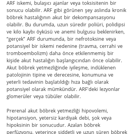
ARF iskemi, bulaşıcı ajanlar veya toksisitenin bir 
sonucu olabilir. ARF gibi görünen şey aslında kronik 
böbrek hastalığının akut bir dekompansasyonu 
olabilir. Bu durumda, uzun süredir poliüri, polidipsi 
ve kilo kaybı öyküsü ve anemi bulgusu beklenirken, 
“gerçek” ARF durumunda, bir nefrotoksine veya 
potansiyel bir iskemi nedenine (travma, cerrahi ve 
tromboembolizm) daha önce etkilenmemiş bir 
kişide akut hastalığın başlangıcından önce olabilir. 
Akut böbrek yetmezliğinde iyileşme, indüklenen 
patolojinin tipine ve derecesine, konumuna ve 
yeterli tedavinin başlatıldığı hıza bağlı olarak 
potansiyel olarak mümkündür. ARF'deki lezyonlar 
glomerüler veya tübüler olabilir.

Prerenal akut böbrek yetmezliği hipovolemi, 
hipotansiyon, yetersiz kardiyak debi, şok veya 
hipoksinin bir sonucudur. Azalan böbrek 
perfüzyonu, yeterince şiddetli ve uzun süren böbrek 