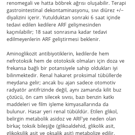
renomegali ve hatta böbrek ağrısı oluşabilir. Terapi 
gastrointestinal dekontaminasyonu, sıvı diürez +/− 
diyalizini içerir. Yutulduktan sonraki 6 saat içinde 
tedavi edilen kedilere ARF gelişmesinden 
kaçınılabilir; 18 saat sonrasına kadar tedavi 
edilmeyenlerin ARF geliştirmesi beklenir. 

Aminoglikozit antibiyotiklerin, kedilerde hem 
nefrotoksik hem de ototoksik olmaları için doza ve 
frekansa bağlı bir potansiyele sahip oldukları iyi 
bilinmektedir. Renal hakaret proksimal tübüllerde 
meydana gelir; ancak bu ajan sadece otomotiv 
radyatör antifrizinde değil, aynı zamanda kilit buz 
çözücü, ön cam silecek sıvısı, bazı benzin katkı 
maddeleri ve film işleme kimyasallarında da 
bulunur. Hasar yeri renal tübüldür. Etilen glikol, 
belirgin metabolik asidoz ve ARF'ye neden olan 
birkaç toksik bileşiğe (glikoaldehid, glikolik asit, 
glikoksilik asit ve oksalik asit) metabolize edilir. 