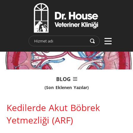
BLOG
(Son Eklenen Yazılar)
Kedilerde Akut Böbrek
Yetmezliği (ARF)