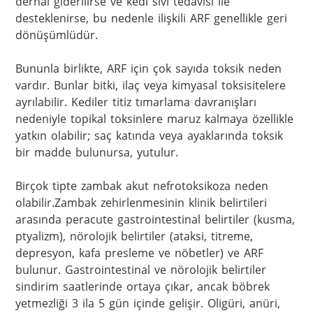
derhal giderilirse ve kedi sıvı tedavisi ile 
desteklenirse, bu nedenle ilişkili ARF genellikle geri 
dönüşümlüdür.

Bununla birlikte, ARF için çok sayıda toksik neden 
vardır. Bunlar bitki, ilaç veya kimyasal toksisitelere 
ayrılabilir. Kediler titiz tımarlama davranışları 
nedeniyle topikal toksinlere maruz kalmaya özellikle 
yatkın olabilir; saç katında veya ayaklarında toksik 
bir madde bulunursa, yutulur.

Birçok tipte zambak akut nefrotoksikoza neden 
olabilir.Zambak zehirlenmesinin klinik belirtileri 
arasında peracute gastrointestinal belirtiler (kusma, 
ptyalizm), nörolojik belirtiler (ataksi, titreme, 
depresyon, kafa presleme ve nöbetler) ve ARF 
bulunur. Gastrointestinal ve nörolojik belirtiler 
sindirim saatlerinde ortaya çıkar, ancak böbrek 
yetmezliği 3 ila 5 gün içinde gelişir. Oligüri, anüri, 